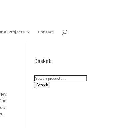
onal Projects
Contact
Basket
Search
for:
Search
ley.
ούμε
όσο
ι,