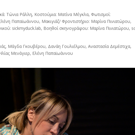
κά: Τώνια Ράλλη, Κοστούμια: Ματίνα Μέγκλα, Φωτισμοί:
 Ελένη Παπαϊωάννου, Μακιγιάζ/ Φροντιστήριο: Mαρίνα Πινιατώρου,
ικού: sickmyduck.lab, Βoηθοί σκηνογράφου: Μαρίνα Πινιατώρου, s
κάς, Μάγδα Γκουβέρου, Δανάη Γουλιέλμου, Αναστασία Δεμέστιχα,
Ηλίας Μενάγιερ, Ελένη Παπαϊωάννου