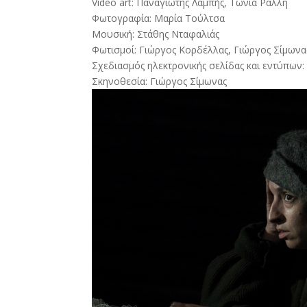
Video art: Παναγιώτης Λαμπής, Τώνια Ράλλη
Φωτογραφία: Μαρία Τούλτσα
Μουσική: Στάθης Νταφαλιάς
Φωτισμοί: Γιώργος Κορδέλλας, Γιώργος Σίμωνα
Σχεδιασμός ηλεκτρονικής σελίδας και εντύπων
Σκηνοθεσία: Γιώργος Σίμωνας