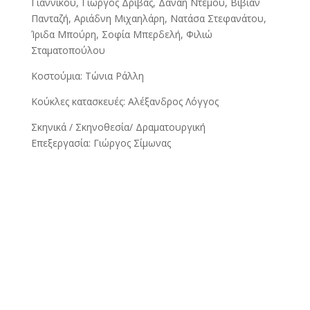
Γιαννίκου, Γιώργος Δρίβας, Δανάη Ντέμου, Βίβιαν
Πανταζή, Αριάδνη Μιχαηλάρη, Νατάσα Στεφανάτου,
Ίριδα Μπούρη, Σοφία Μπερδελή, Φιλιώ
Σταματοπούλου
Κοστούμια: Τώνια Ράλλη
Κούκλες κατασκευές: Αλέξανδρος Λόγγος
Σκηνικά / Σκηνοθεσία/ Δραματουργική
Επεξεργασία: Γιώργος Σίμωνας